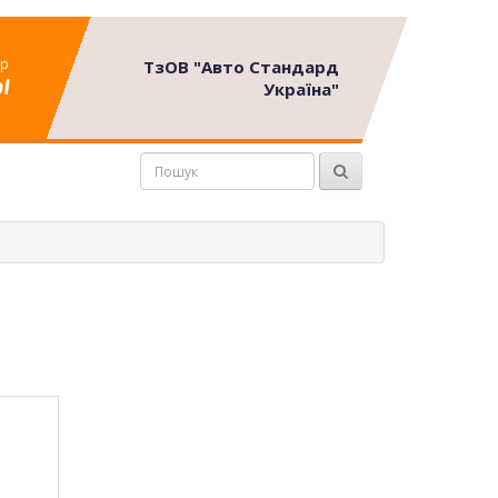
ор
ТзОВ "Авто Стандард
l
Україна"