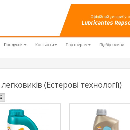
Офіційний дистрибут
Lubricantes Repso
Продукція
Контакти
Партнерам
Підбір оливи
легковиків (Естерові технології)