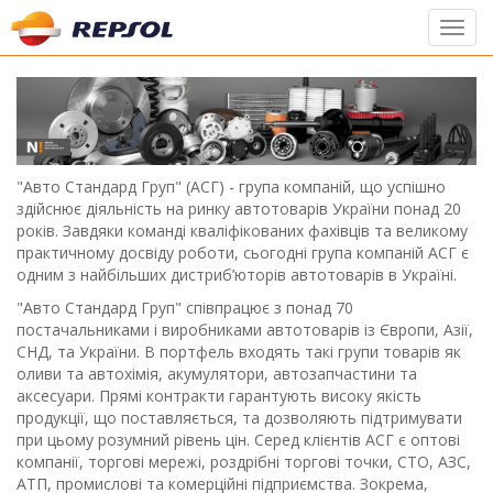
Toggl
navig
"Авто Стандард Груп" (АСГ) - група компаній, що успішно
здійснює діяльність на ринку автотоварів України понад 20
років. Завдяки команді кваліфікованих фахівців та великому
практичному досвіду роботи, сьогодні група компаній АСГ є
одним з найбільших дистриб’юторів автотоварів в Україні.
"Авто Стандард Груп" співпрацює з понад 70
постачальниками і виробниками автотоварів із Європи, Азії,
СНД, та України. В портфель входять такі групи товарів як
оливи та автохімія, акумулятори, автозапчастини та
аксесуари. Прямі контракти гарантують високу якість
продукції, що поставляється, та дозволяють підтримувати
при цьому розумний рівень цін. Серед клієнтів АСГ є оптові
компанії, торгові мережі, роздрібні торгові точки, СТО, АЗС,
АТП, промислові та комерційні підприємства. Зокрема,