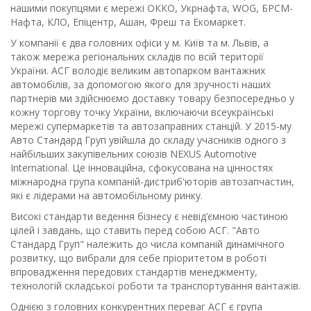
нашими покупцями є мережі ОККО, Укрнафта, WOG, БРСМ-
Нафта, КЛО, Епіцентр, Ашан, Фреш та Екомаркет.
У компанії є два головних офіси у м. Київ та м. Львів, а
також мережа регіональних складів по всій території
України. АСГ володіє великим автопарком вантажних
автомобілів, за допомогою якого для зручності наших
партнерів ми здійснюємо доставку товару безпосередньо у
кожну торгову точку України, включаючи всеукраїнські
мережі супермаркетів та автозаправних станцій. У 2015-му
Авто Стандард Груп увійшла до складу учасників одного з
найбільших закупівельних союзів NEXUS Automotive
International. Це інноваційна, сфокусована на цінностях
міжнародна група компаній-дистриб'юторів автозапчастин,
які є лідерами на автомобільному ринку.
Високі стандарти ведення бізнесу є невід’ємною частиною
цілей і завдань, що ставить перед собою АСГ. "Авто
Стандард Груп" належить до числа компаній динамічного
розвитку, що вибрали для себе пріоритетом в роботі
впровадження передових стандартів менеджменту,
технологій складської роботи та транспортування вантажів.
Однією з головних конкурентних переваг АСГ є група