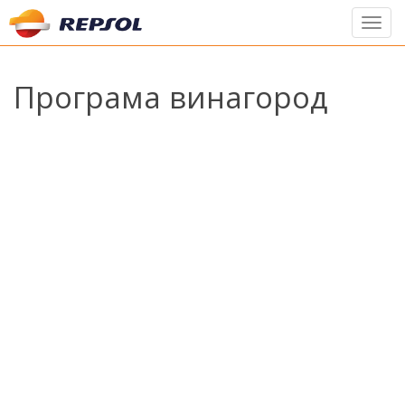
Toggl
navig
Програма винагород