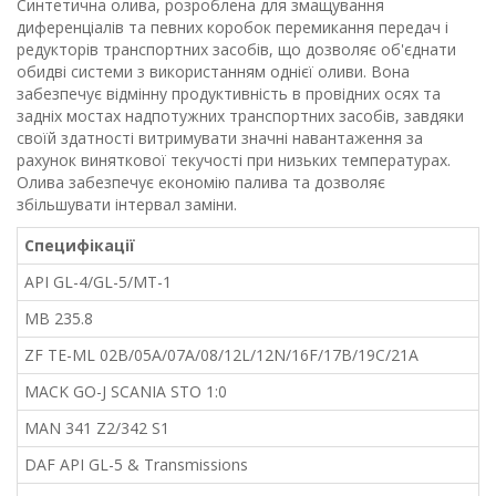
Синтетична олива, розроблена для змащування
диференціалів та певних коробок перемикання передач і
редукторів транспортних засобів, що дозволяє об'єднати
обидві системи з використанням однієї оливи. Вона
забезпечує відмінну продуктивність в провідних осях та
задніх мостах надпотужних транспортних засобів, завдяки
своїй здатності витримувати значні навантаження за
рахунок виняткової текучості при низьких температурах.
Олива забезпечує економію палива та дозволяє
збільшувати інтервал заміни.
Специфікації
API GL-4/GL-5/MT-1
MB 235.8
ZF TE-ML 02B/05A/07A/08/12L/12N/16F/17B/19C/21A
MACK GO-J SCANIA STO 1:0
MAN 341 Z2/342 S1
DAF API GL-5 & Transmissions