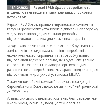
16/12/2022
Repsol і PLD Space розробляють
відновлювані види палива для мікропускових
установок
Repsol і PLD Space, провідна європейська компанія в
галузі мікропускових установок, підписали новаторську
угоду про співпрацю для спільної розробки
відновлюваного палива для космічних апаратів.
Угода включає як техніко-економічне обґрунтування
заміни нинішніх видів палива на інші, вироблені з
екологічно чистої сировини, так і розробку нових
відновлюваних джерел палива, які будуть спеціально
створені в технологічній лабораторії Repsol для
ракетних палив, вироблених PLD Space, спеціально для
відновлювані мікропускові установки MIURA.
Таким чином обидві компанії просуваються до цілі
Європейського Союзу щодо кліматичної нейтральності
до 2050 року.
Альянс цих двох іспанських компаній, безпрецедентний
у космічному сегменті, поєднує технології та