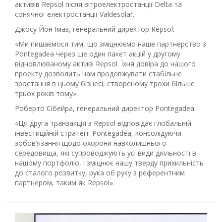
активів Repsol після вітроелектростанції Delta та
сонячної електростанції Valdesolar.
Джосу Йон Імаз, генеральний директор Repsol:
«Ми пишаємося тим, що зміцнюємо наше партнерство з
Pontegadea через ще один пакет акцій у другому
відновлюваному активі Repsol. Їхня довіра до нашого
проекту дозволить нам продовжувати стабільне
зростання в цьому бізнесі, створеному трохи більше
трьох років тому».
Роберто Сібейра, генеральний директор Pontegadea:
«Ця друга транзакція з Repsol відповідає глобальній
інвестиційній стратегії Pontegadea, консолідуючи
зобов’язання щодо охорони навколишнього
середовища, які супроводжують усі види діяльності в
нашому портфоліо, і зміцнює нашу тверду прихильність
до сталого розвитку, рука об руку з референтним
партнером, таким як Repsol».