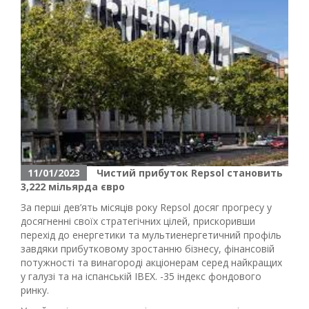
11/01/2023
Чистий прибуток Repsol становить
3,222 мільярда євро
За перші дев’ять місяців року Repsol досяг прогресу у
досягненні своїх стратегічних цілей, прискоривши
перехід до енергетики та мультиенергетичний профіль
завдяки прибутковому зростанню бізнесу, фінансовій
потужності та винагороді акціонерам серед найкращих
у галузі та на іспанській IBEX. -35 індекс фондового
ринку.