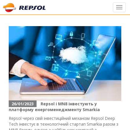
Toggl
navig
26/01/2023
Repsol і MN8 інвестують у
платформу енергоменеджменту Smarkia
Repsol через свій інвестиційний механізм Repsol Deep
Tech інвестує в технологічний стартап Smarkia разом з
MN8 Energy, однією з найбільших компаній з