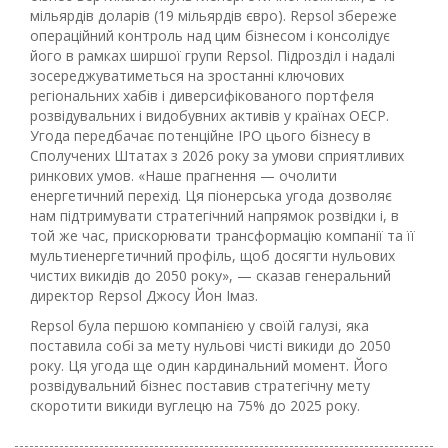
мільярдів доларів (19 мільярдів євро). Repsol збереже
операційний контроль над цим бізнесом і консолідує
його в рамках ширшої групи Repsol. Підрозділ і надалі
зосереджуватиметься на зростанні ключових
регіональних хабів і диверсифікованого портфеля
розвідувальних і видобувних активів у країнах ОЕСР.
Угода передбачає потенційне IPO цього бізнесу в
Сполучених Штатах з 2026 року за умови сприятливих
ринкових умов. «Наше прагнення — очолити
енергетичний перехід. Ця піонерська угода дозволяє
нам підтримувати стратегічний напрямок розвідки і, в
той же час, прискорювати трансформацію компанії та її
мультиенергетичний профіль, щоб досягти нульових
чистих викидів до 2050 року», — сказав генеральний
директор Repsol Джосу Йон Імаз.
Repsol була першою компанією у своїй галузі, яка
поставила собі за мету нульові чисті викиди до 2050
року. Ця угода ще один кардинальний момент. Його
розвідувальний бізнес поставив стратегічну мету
скоротити викиди вуглецю на 75% до 2025 року.