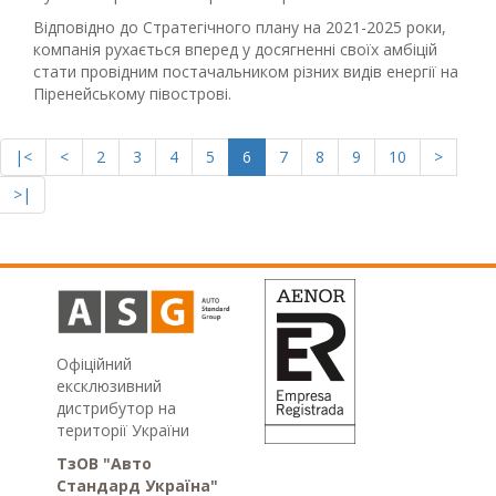
Відповідно до Стратегічного плану на 2021-2025 роки,
компанія рухається вперед у досягненні своїх амбіцій
стати провідним постачальником різних видів енергії на
Піренейському півострові.
|<
<
2
3
4
5
6
7
8
9
10
>
>|
Офіційний
ексклюзивний
дистрибутор на
території України
ТзОВ "Авто
Стандард Україна"