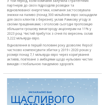
У той період, коли компанія залучила стратегічних
партнерів до своїх підрозділів розвідки та
відновлюваної енергетики, компанія застосовувала
знижки на паливо (понад 300 мільйонів євро заощадили
для своїх клієнтів з березня); уклав Рамкову угоду зі
своїми працівниками; і оголосив сьогодні пропозицію
збільшити грошову винагороду акціонерам на 11% у
2023 році. Чистий прибуток з січня по вересень склав
3,222 мільярда євро.
Відновлення в першій половині року дозволяє Repsol
частково компенсувати збитки у 2019 і 2020 роках у
розмірі понад 7,1 мільярда євро через коригування
активів, пов’язане з амбіціями щодо нульових чистих
викидів і глобальною пандемією здоров’я.