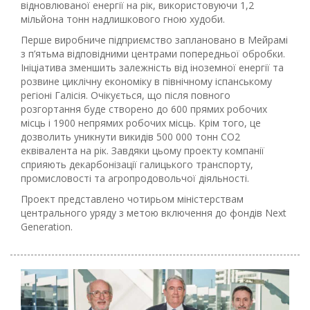
відновлюваної енергії на рік, використовуючи 1,2
мільйона тонн надлишкового гною худоби.
Перше виробниче підприємство заплановано в Мейрамі
з п’ятьма відповідними центрами попередньої обробки.
Ініціатива зменшить залежність від іноземної енергії та
розвине циклічну економіку в північному іспанському
регіоні Галісія. Очікується, що після повного
розгортання буде створено до 600 прямих робочих
місць і 1900 непрямих робочих місць. Крім того, це
дозволить уникнути викидів 500 000 тонн CO2
еквівалента на рік. Завдяки цьому проекту компанії
сприяють декарбонізації галицького транспорту,
промисловості та агропродовольчої діяльності.
Проект представлено чотирьом міністерствам
центрального уряду з метою включення до фондів Next
Generation.