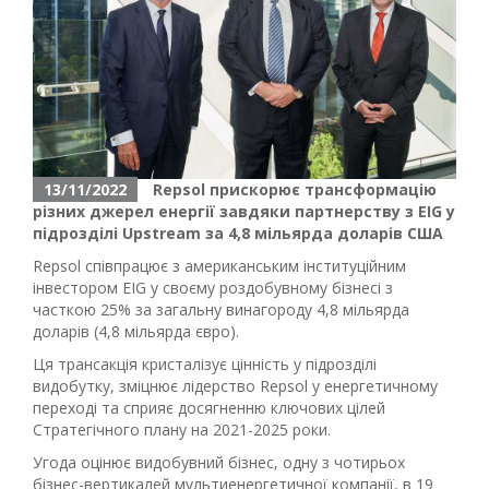
13/11/2022
Repsol прискорює трансформацію
різних джерел енергії завдяки партнерству з EIG у
підрозділі Upstream за 4,8 мільярда доларів США
Repsol співпрацює з американським інституційним
інвестором EIG у своєму роздобувному бізнесі з
часткою 25% за загальну винагороду 4,8 мільярда
доларів (4,8 мільярда євро).
Ця трансакція кристалізує цінність у підрозділі
видобутку, зміцнює лідерство Repsol у енергетичному
переході та сприяє досягненню ключових цілей
Стратегічного плану на 2021-2025 роки.
Угода оцінює видобувний бізнес, одну з чотирьох
бізнес-вертикалей мультиенергетичної компанії, в 19