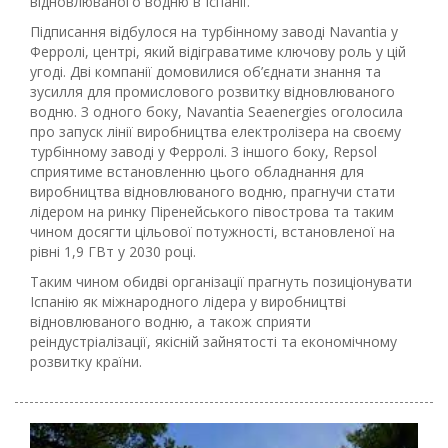
відновлюваного водню в Іспанії.
Підписання відбулося на турбінному заводі Navantia у
Ферролі, центрі, який відіграватиме ключову роль у цій
угоді. Дві компанії домовилися об’єднати знання та
зусилля для промислового розвитку відновлюваного
водню. З одного боку, Navantia Seaenergies оголосила
про запуск лінії виробництва електролізера на своєму
турбінному заводі у Ферролі. З іншого боку, Repsol
сприятиме встановленню цього обладнання для
виробництва відновлюваного водню, прагнучи стати
лідером на ринку Піренейського півострова та таким
чином досягти цільової потужності, встановленої на
рівні 1,9 ГВт у 2030 році.
Таким чином обидві організації прагнуть позиціонувати
Іспанію як міжнародного лідера у виробництві
відновлюваного водню, а також сприяти
реіндустріалізації, якісній зайнятості та економічному
розвитку країни.