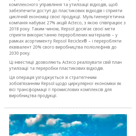
комплексного управління та утилізації відходів, щоб
забезпечити доступ до пластикових відходів і сприяти
циклічній економіці своєї продукції. Мультиенергетична
компанія набуває 27% акцій Acteco, з якою співпрацює з
2018 року. Таким чином, Repsol досягає своєї мети
сприяти використанню перероблених матеріалів – у
рамках асортименту Repsol Reciclex® – і переробляти
еквівалент 20% свого виробництва поліолефінів до
2030 року.
Ці інвестиції дозволяють Acteco реалізувати свій план
утилізації та переробки пластикових відходів.
Ця операція узгоджується зі стратегічним
зобов’язанням Repsol щодо циркулярної економіки як
вісі трансформації її промислових комплексів для
виробництва продукції.