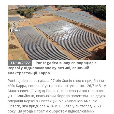
31/10/2022
Pontegadea знову співпрацює з
Repsol у відновлюваному активі, сонячній
електростанції Kappa
Pontegadea інвестувала 27 мільйонів євро в придбання
49% Kappa, сонячної установки потужністю 126,7 МВт у
Мансанаресі (Сьюдад-Реаль). Ця операція оцінює актив
у 109 мільйонів, включаючи борг за проектом. Це друга
операція Repsol з інвестиційною компанією Амансіо
Ортеги, яка придбала 49% ВЕС Delta у листопаді 2021
року. Ця угода є третім оборотом відновлюваних