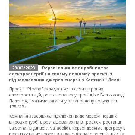
29/03/2023
Repsol починає виробництво
електроенергії на своєму першому проекті з
відновлюваних джерел енергії в Кастилії і Леоні
Проект "PI wind" складається з семи вітрових
електростанцій, розташованих у провінціях Вальядолід і
Паленсія, і матиме загальну встановлену потужність
175 МВт.
Компанія завершила підключення до мережі перших
вітрових турбін, розташованих на вітроелектростанції
La Serna (Ciguñuela, Valladolid). Repsol досягає прогресу в
розвитку інших проектів з відновлюваної енергетики та