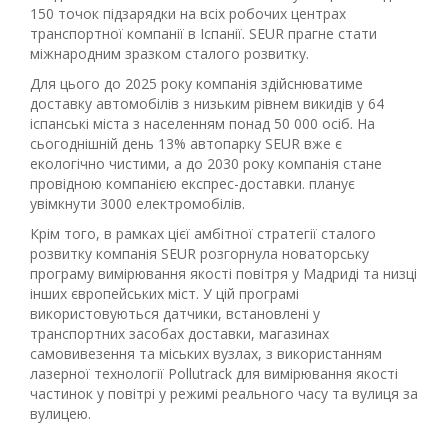
150 точок підзарядки на всіх робочих центрах
транспортної компанії в Іспанії. SEUR прагне стати
міжнародним зразком сталого розвитку.
Для цього до 2025 року компанія здійснюватиме
доставку автомобілів з низьким рівнем викидів у 64
іспанські міста з населенням понад 50 000 осіб. На
сьогоднішній день 13% автопарку SEUR вже є
екологічно чистими, а до 2030 року компанія стане
провідною компанією експрес-доставки. планує
увімкнути 3000 електромобілів.
Крім того, в рамках цієї амбітної стратегії сталого
розвитку компанія SEUR розгорнула новаторську
програму вимірювання якості повітря у Мадриді та низці
інших європейських міст. У цій програмі
використовуються датчики, встановлені у
транспортних засобах доставки, магазинах
самовивезення та міських вузлах, з використанням
лазерної технології Pollutrack для вимірювання якості
частинок у повітрі у режимі реального часу та вулиця за
вулицею.