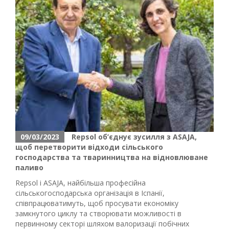
09/03/2023
Repsol об’єднує зусилля з ASAJA,
щоб перетворити відходи сільського
господарства та тваринництва на відновлюване
паливо
Repsol і ASAJA, найбільша професійна
сільськогосподарська організація в Іспанії,
співпрацюватимуть, щоб просувати економіку
замкнутого циклу та створювати можливості в
первинному секторі шляхом валоризації побічних