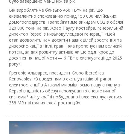
було завершено менш ніж за рік.
Він вироблятиме близько 450 ГВтч на рік, що
еквівалентно споживанню понад 150 000 чилійських
домогосподарств, і запобігатиме викидам CO2 в обсязі
320 000 тонн на рік. Жоао Паулу Костейра, генеральний
директор Repsol з низьковуглецевої генерації: «Цей
етап дозволить нам досягти наших цілей зростання та
диверсифікації в Чилі, країні, яка пропонує нам великий
потенціал для розвитку активів як ще один крок до
досягнення нашої мети — 6 ГВт в експлуатації до 2025
року».
Грегоріо Альварес, президент Grupo Ibereólica
Renovables: «З введенням в експлуатацію вітряної
електростанції в Атакамі ми зміцнюємо нашу спільну з
Repsol відданість обезуглерожуванню енергетичної
системи Чилі: у країні побудовано і вже експлуатується
358 МВт вітряних електростанцій».