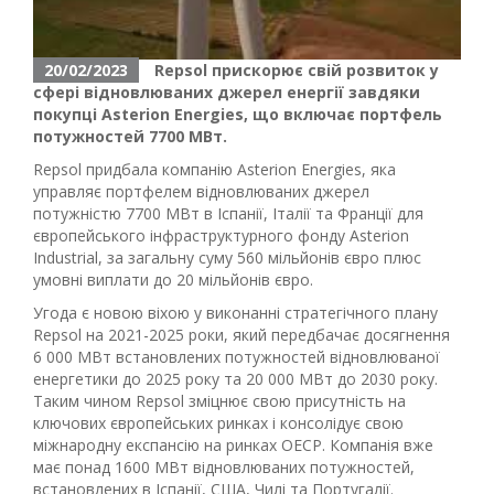
20/02/2023
Repsol прискорює свій розвиток у
сфері відновлюваних джерел енергії завдяки
покупці Asterion Energies, що включає портфель
потужностей 7700 МВт.
Repsol придбала компанію Asterion Energies, яка
управляє портфелем відновлюваних джерел
потужністю 7700 МВт в Іспанії, Італії та Франції для
європейського інфраструктурного фонду Asterion
Industrial, за загальну суму 560 мільйонів євро плюс
умовні виплати до 20 мільйонів євро.
Угода є новою віхою у виконанні стратегічного плану
Repsol на 2021-2025 роки, який передбачає досягнення
6 000 МВт встановлених потужностей відновлюваної
енергетики до 2025 року та 20 000 МВт до 2030 року.
Таким чином Repsol зміцнює свою присутність на
ключових європейських ринках і консолідує свою
міжнародну експансію на ринках ОЕСР. Компанія вже
має понад 1600 МВт відновлюваних потужностей,
встановлених в Іспанії, США, Чилі та Португалії.