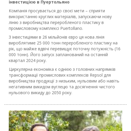
інвестицією в Пуертольяно
Компанія просувається до своєї мети – сприяти
використанню круглих матеріалів, запускаючи нову
лінію з виробництва переробленого пластику в
промисловому комплексі Puertollano.
З інвестиціями в 26 мільйонів євро ця нова лінія
вироблятиме 25 000 тонн переробленого пластику на
рік, що майже вдвічі перевищує поточну потужність (16
000 тонн). Його запуск запланований на останній
квартал 2024 року.
Циркулярна економіка є однією з головних напрямків
трансформації промислових комплексів Repsol для
виробництва продукції з низьким, нульовим або навіть
негативним викидом вуглецю та досягнення чистого
нульового викиду до 2050 року.