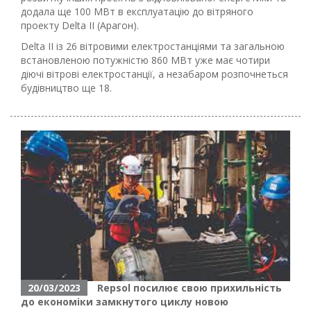
додала ще 100 МВт в експлуатацію до вітряного
проекту Delta II (Арагон).
Delta II із 26 вітровими електростанціями та загальною
встановленою потужністю 860 МВт уже має чотири
діючі вітрові електростанції, а незабаром розпочнеться
будівництво ще 18.
20/03/2023
Repsol посилює свою прихильність
до економіки замкнутого циклу новою