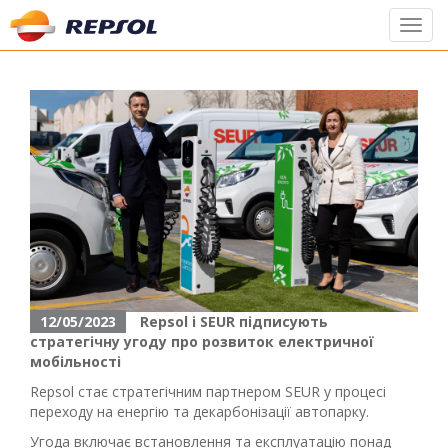
Toggl
navig
12/05/2023
Repsol і SEUR підписують
стратегічну угоду про розвиток електричної
мобільності
Repsol стає стратегічним партнером SEUR у процесі
переходу на енергію та декарбонізації автопарку.
Угода включає встановлення та експлуатацію понад