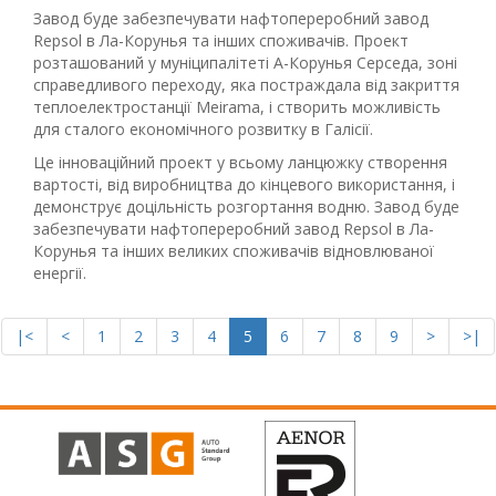
Завод буде забезпечувати нафтопереробний завод
Repsol в Ла-Корунья та інших споживачів. Проект
розташований у муніципалітеті А-Корунья Серседа, зоні
справедливого переходу, яка постраждала від закриття
теплоелектростанції Meirama, і створить можливість
для сталого економічного розвитку в Галісії.
Це інноваційний проект у всьому ланцюжку створення
вартості, від виробництва до кінцевого використання, і
демонструє доцільність розгортання водню. Завод буде
забезпечувати нафтопереробний завод Repsol в Ла-
Корунья та інших великих споживачів відновлюваної
енергії.
|<
<
1
2
3
4
5
6
7
8
9
>
>|