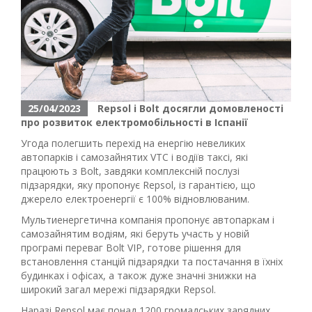
25/04/2023
Repsol і Bolt досягли домовленості
про розвиток електромобільності в Іспанії
Угода полегшить перехід на енергію невеликих
автопарків і самозайнятих VTC і водіїв таксі, які
працюють з Bolt, завдяки комплексній послузі
підзарядки, яку пропонує Repsol, із гарантією, що
джерело електроенергії є 100% відновлюваним.
Мультиенергетична компанія пропонує автопаркам і
самозайнятим водіям, які беруть участь у новій
програмі переваг Bolt VIP, готове рішення для
встановлення станцій підзарядки та постачання в їхніх
будинках і офісах, а також дуже значні знижки на
широкий загал мережі підзарядки Repsol.
Наразі Repsol має понад 1200 громадських зарядних